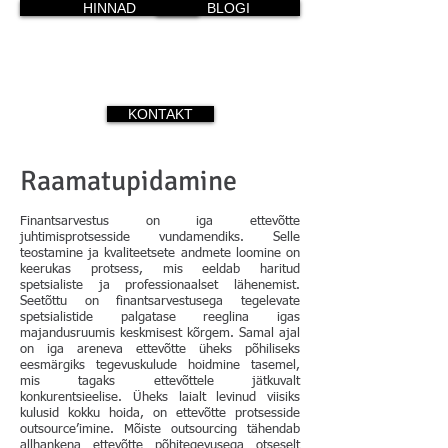
HINNAD
BLOGI
KONTAKT
Raamatupidamine
Finantsarvestus on iga ettevõtte
juhtimisprotsesside vundamendiks. Selle
teostamine ja kvaliteetsete andmete loomine on
keerukas protsess, mis eeldab haritud
spetsialiste ja professionaalset lähenemist.
Seetõttu on finantsarvestusega tegelevate
spetsialistide palgatase reeglina igas
majandusruumis keskmisest kõrgem. Samal ajal
on iga areneva ettevõtte üheks põhiliseks
eesmärgiks tegevuskulude hoidmine tasemel,
mis tagaks ettevõttele jätkuvalt
konkurentsieelise. Üheks laialt levinud viisiks
kulusid kokku hoida, on ettevõtte protsesside
outsource’imine. Mõiste outsourcing tähendab
allhankena ettevõtte põhitegevusega otseselt