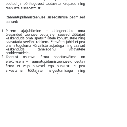
seotud ja põhitegevust toetavate kaupade ning
teenuste sisseostmist.
​Raamatupidamisteenuse sisseostmise peamised
eelised:​
Parem ajajuhtimine – delegeerides oma
ülesanded teenuse osutajale, saavad töötajad
keskenduda oma spetsiifilistele kohustustele ning
saavutada seeläbi rohkem. Ettevõtte juhid ei pea
enam tegelema kõrvaliste asjadega ning saavad
keskenduda tähelepanu vajavatele
probleemidele.
Teenust osutava firma sooritusvõime on
efektiivsem – raamatupidamisteenuseid osutav
firma ei vaja hüvesid ega puhkust. Ei pea
arvestama töötajate haigestumisega ning
teenuse osutamisel ei teki auke. Töötajad on
oma ala asjatundjad ning täiendkoolituste eest
hoolitseb teenuse pakkuja.
Kulude efektiivsus – keskmise bilansivõimelise
raamatupidaja palgafond väikeettevõttes võib
ulatuda mitme tuhande euroni kuus. Kasutades
Austin OÜ teenuseid väldite kõrgeid palgatasusid
ning vajalikke koolituskulusid, säästes seejuures
kuni 80% ettevõtte kuludest.
Teenuse sisseost tagab olulise paindlikkuse ja
efektiivsuse ettevõtte juhtimisel, kuna tasutakse