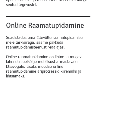
optimeerimisel ja muudel tootmisprotsessidega
seotud tegevustel.
Online Raamatupidamine
Seadistades oma Ettevõtte raamatupidamise
meie tarkvaraga, saame pakkuda
raamatupidamisteenust reaalajas.
Online raamatupidamine on lihtne ja mugav
lahendus eelkõige mobiilsust armastavale
Ettevõtjale. Lisaks muudab online
raamatupidamine äriprotsessid kiiremaks ja
lihtsamaks.
Palga- ja personaliarvestus
Personali haldusteenuse sisseostmine säästab
oluliselt Ettevõtte püsikulusid ja muudab
Ettevõtte finantsosakonna töö lihtsamaks ja
kiiremaks.
Austini meeskond korraldab kõik Ettevõtte