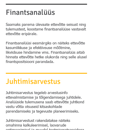
Finantsanalüüs
Saamaks parema ülevaate ettevõtte seisust ning
tulemustest, koostame finantsanalüüse vastavalt
ettevõtte eripärale.
Finantsanalüüsi eesmärgiks on näiteks ettevõtte
kasumlikkuse ja efektiivsuse mõõtmine,
likviidsuse hindamine vms. Finantsanalüüs aitab
hinnata ettevõtte hetke olukorda ning selle alusel
finantspositsiooni parandada.
Juhtimisarvestus
Juhtimisarvestus tegeleb arvestusinfo
ettevalmistamise ja tõlgendamisega juhtidele.
Analüüside tulemusena saab ettevõtte juhtkond
vastu võtta otsuseid kitsaskohtade
parendamiseks ja tegevuste planeerimiseks.
Juhtimisarvestust rakendatakse näiteks
omahinna kalkuleerimisel, laovarude